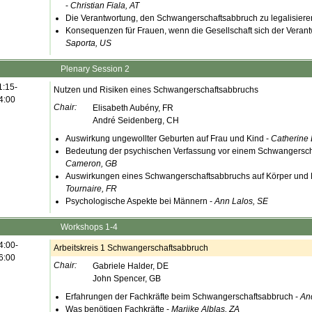
-
Christian Fiala, AT
Die Verantwortung, den Schwangerschaftsabbruch zu legalisiere
Konsequenzen für Frauen, wenn die Gesellschaft sich der Verant
Saporta, US
Plenary Session 2
1:15-
Nutzen und Risiken eines Schwangerschaftsabbruchs
4:00
Chair:
Elisabeth Aubény, FR
André Seidenberg, CH
Auswirkung ungewollter Geburten auf Frau und Kind -
Catherine 
Bedeutung der psychischen Verfassung vor einem Schwangersch
Cameron, GB
Auswirkungen eines Schwangerschaftsabbruchs auf Körper und F
Tournaire, FR
Psychologische Aspekte bei Männern -
Ann Lalos, SE
Workshops 1-4
4:00-
Arbeitskreis 1 Schwangerschaftsabbruch
6:00
Chair:
Gabriele Halder, DE
John Spencer, GB
Erfahrungen der Fachkräfte beim Schwangerschaftsabbruch -
An
Was benötigen Fachkräfte -
Marijke Alblas, ZA