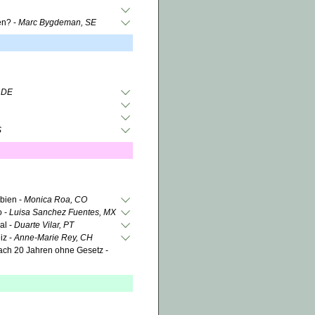
en? -
Marc Bygdeman, SE
, DE
S
mbien -
Monica Roa, CO
o -
Luisa Sanchez Fuentes, MX
al -
Duarte Vilar, PT
iz -
Anne-Marie Rey, CH
ach 20 Jahren ohne Gesetz -