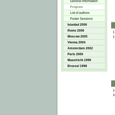
General Information
Program
List of authors
Poster Sessions
Istanbul 2006
Rome 2006
1
Moscow 2005
1
Vienna 2004
Amsterdam 2002
Paris 2000
Maastricht 1999
Brussel 1998
1
1