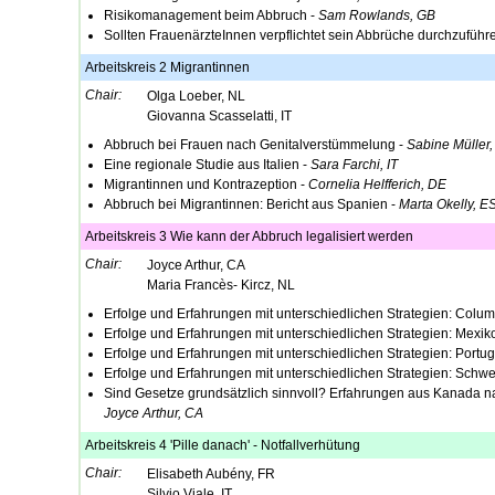
Risikomanagement beim Abbruch -
Sam Rowlands, GB
Sollten FrauenärzteInnen verpflichtet sein Abbrüche durchzuführ
Arbeitskreis 2 Migrantinnen
Chair:
Olga Loeber, NL
Giovanna Scasselatti, IT
Abbruch bei Frauen nach Genitalverstümmelung -
Sabine Müller
Eine regionale Studie aus Italien -
Sara Farchi, IT
Migrantinnen und Kontrazeption -
Cornelia Helfferich, DE
Abbruch bei Migrantinnen: Bericht aus Spanien -
Marta Okelly, E
Arbeitskreis 3 Wie kann der Abbruch legalisiert werden
Chair:
Joyce Arthur, CA
Maria Francès- Kircz, NL
Erfolge und Erfahrungen mit unterschiedlichen Strategien: Colu
Erfolge und Erfahrungen mit unterschiedlichen Strategien: Mexik
Erfolge und Erfahrungen mit unterschiedlichen Strategien: Portug
Erfolge und Erfahrungen mit unterschiedlichen Strategien: Schwe
Sind Gesetze grundsätzlich sinnvoll? Erfahrungen aus Kanada n
Joyce Arthur, CA
Arbeitskreis 4 'Pille danach' - Notfallverhütung
Chair:
Elisabeth Aubény, FR
Silvio Viale, IT