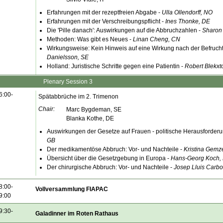
Erfahrungen mit der rezeptfreien Abgabe -
Ulla Ollendorff, NO
Erfahrungen mit der Verschreibungspflicht -
Ines Thonke, DE
Die 'Pille danach': Auswirkungen auf die Abbruchzahlen -
Sharon
Methoden: Was gibt es Neues -
Linan Cheng, CN
Wirkungsweise: Kein Hinweis auf eine Wirkung nach der Befruch
Danielsson, SE
Holland: Juristische Schritte gegen eine Patientin -
Robert Blekxt
Plenary Session 3
6:00-
Spätabbrüche im 2. Trimenon
Chair:
Marc Bygdeman, SE
Blanka Kothe, DE
Auswirkungen der Gesetze auf Frauen - politische Herausforderu
GB
Der medikamentöse Abbruch: Vor- und Nachteile -
Kristina Gemz
Übersicht über die Gesetzgebung in Europa -
Hans-Georg Koch,
Der chirurgische Abbruch: Vor- und Nachteile -
Josep Lluis Carbo
8:00-
Vollversammlung FIAPAC
9:00
9:30-
Galadinner im Roten Rathaus