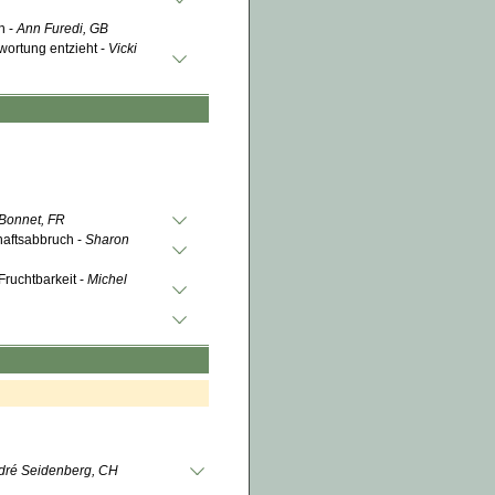
n -
Ann Furedi, GB
wortung entzieht -
Vicki
Bonnet, FR
aftsabbruch -
Sharon
ruchtbarkeit -
Michel
dré Seidenberg, CH