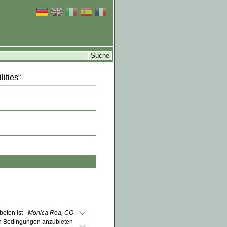
ities“
oten ist -
Monica Roa, CO
en Bedingungen anzubieten