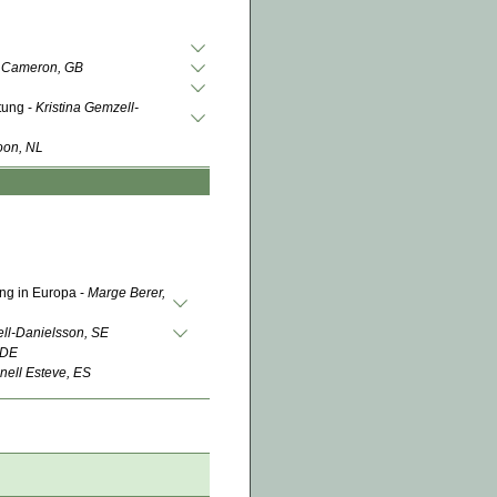
 Cameron, GB
tung -
Kristina Gemzell-
oon, NL
ng in Europa -
Marge Berer,
ell-Danielsson, SE
 DE
nell Esteve, ES