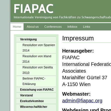
Home
About us
Conferences
Infobox
Links
Impressum
Vereinigung
Resolution von Spanien
Herausgeber:
2014
Resolution von Irland
FIAPAC
2014
International Federati
Resolution von Sevilla
Associates
2010
Mariahilfer Gürtel 37
Berliner FIAPAC-
A-1150 Wien
Erklärung
Entstehung von FIAPAC
Webmaster:
Vorstand
admin@fiapac.org
Exekutivkomitee
Wissenschaftlicher
Webdesign und Pro