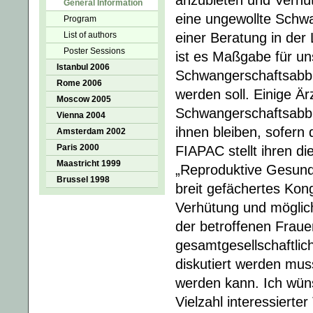
anzubieten und Verhü
General Information
eine ungewollte Schwan
Program
List of authors
einer Beratung in der
Poster Sessions
ist es Maßgabe für un
Istanbul 2006
Schwangerschaftsabbr
Rome 2006
werden soll. Einige 
Moscow 2005
Schwangerschaftsabbr
Vienna 2004
ihnen bleiben, sofern 
Amsterdam 2002
Paris 2000
FIAPAC stellt ihren d
Maastricht 1999
„Reproduktive Gesundh
Brussel 1998
breit gefächertes Ko
Verhütung und möglic
der betroffenen Fraue
gesamtgesellschaftlic
diskutiert werden muss
werden kann. Ich wün
Vielzahl interessierte