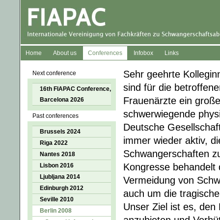
Home
About us
Conferences
Infobox
Links
Sehr geehrte Kollegi
Next conference
sind für die betroffe
16th FIAPAC Conference,
Frauenärzte ein groß
Barcelona 2026
schwerwiegende physi
Past conferences
Deutsche Gesellschaft
Brussels 2024
immer wieder aktiv, d
Riga 2022
Schwangerschaften zu
Nantes 2018
Kongresse behandelt 
Lisbon 2016
Ljubljana 2014
Vermeidung von Schwa
Edinburgh 2012
auch um die tragisch
Seville 2010
Unser Ziel ist es, d
Berlin 2008