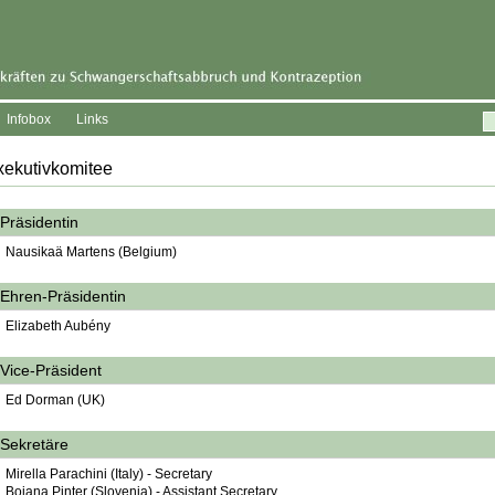
Infobox
Links
xekutivkomitee
Präsidentin
Nausikaä Martens (Belgium)
Ehren-Präsidentin
Elizabeth Aubény
Vice-Präsident
Ed Dorman (UK)
Sekretäre
Mirella Parachini (Italy) - Secretary
Bojana Pinter (Slovenia) - Assistant Secretary