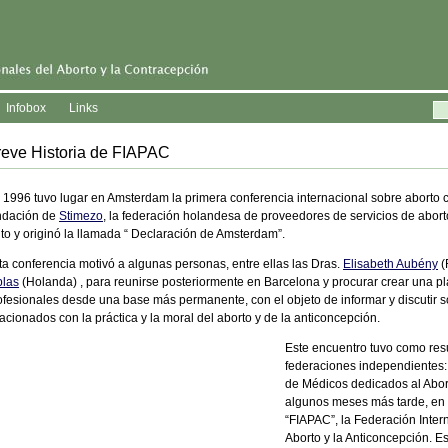
Infobox
Links
reve Historia de FIAPAC
 1996 tuvo lugar en Amsterdam la primera conferencia internacional sobre aborto c
ndación de
Stimezo
, la federación holandesa de proveedores de servicios de abort
ito y originó la llamada “ Declaración de Amsterdam”.
ta conferencia motivó a algunas personas, entre ellas las Dras.
Elisabeth Aubény
(
blas
(Holanda) , para reunirse posteriormente en Barcelona y procurar crear una pl
ofesionales desde una base más permanente, con el objeto de informar y discutir s
lacionados con la práctica y la moral del aborto y de la anticoncepción.
Este encuentro tuvo como res
federaciones independientes: 
de Médicos dedicados al Abor
algunos meses más tarde, en 
“FIAPAC”, la Federación Inte
Aborto y la Anticoncepción. Es