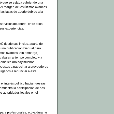
ró que se estaba cubriendo una
. Al margen de los últimos avances
 las tasas de aborto debido a la
ervicios de aborto, entre ellos
 sus experiencias.
AC desde sus inicios, aparte de
 una publicación bianual para
ltimos avances. Sin embargo,
 trabajan a tiempo completo y a
blemática (no hay muchos
spuestos a patrocinar a proveedores
bligados a renunciar a este
l interés politico hacia nuestras
emuestra la participación de dos
 autoridades locales en el
ara profesionales, activa durante