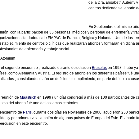
de la Dra. Elisabeth Aubény y
centros dedicados al aborto d
En Septiembre del mismo año 
unión, con la participación de 35 personas, médicos y personal de enfermería y trab
ganizaciones fundadoras de FIAPAC de Francia, Bélgica y Holanda. Uno de los tem
 establecimiento de centros o clínicas que realizaran abortos y formaran en dicha p
ofesionales de enfermería y trabajo social.
 el segundo encuentro , realizado durante dos días en
Bruselas
en 1998 , hubo ya 
íses, como Alemania y Austria. El registro de aborto en los diferentes países fué un
alizados , constatándose aún un deficiente cumplimiento, en parte debido a causas 
 reunión de
Maastrich
en 1999 ( un día) congregó a más de 100 participantes de ca
rismo del aborto fué uno de los temas centrales.
 encuentro de
Paris
, durante dos días en Noviembre de 2000, acudieron 250 partici
idos y por primera vez, también de algunos países de Europa del Este. El aborto 
percusion en este encuentro.