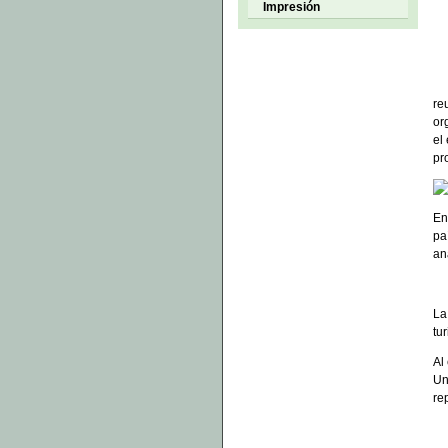
Impresión
re
or
el
pr
En
pa
an
La
tu
Al
Un
re