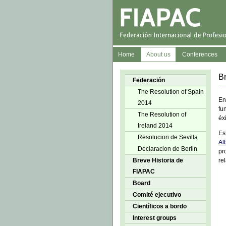
Home
About us
Conferences
B
Federación
The Resolution of Spain
En
2014
fu
The Resolution of
éx
Ireland 2014
Es
Resolucion de Sevilla
Al
Declaracion de Berlin
pr
Breve Historia de
re
FIAPAC
Board
Comité ejecutivo
Científicos a bordo
Interest groups