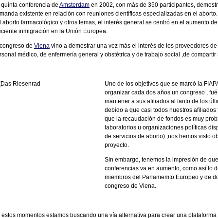
 quinta conferencia de
Amsterdam
en 2002, con más de 350 participantes, demost
manda existente en relación con reuniones científicas especializadas en el aborto
l aborto farmacológico y otros temas, el interés general se centró en el aumento de
eciente inmigración en la Unión Europea.
 congreso de
Viena
vino a demostrar una vez más el interés de los proveedores de s
rsonal médico, de enfermería general y obstétrica y de trabajo social ,de compartir
Uno de los objetivos que se marcó la FIAP
organizar cada dos años un congreso , fué
mantener a sus afiliados al tanto de los ú
debido a que casi todos nuestros afiliados
que la recaudación de fondos es muy pro
laboratorios u organizaciones políticas di
de servicios de aborto) ,nos hemos visto o
proyecto.
Sin embargo, tenemos la impresión de que e
conferencias va en aumento, como así lo d
miembros del Parlamemto Europeo y de dos
congreso de Viena.
 estos momentos estamos buscando una vía alternativa para crear una plataforma p