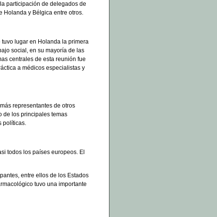
 la participación de delegados de
e Holanda y Bélgica entre otros.
tuvo lugar en Holanda la primera
ajo social, en su mayoría de las
as centrales de esta reunión fue
ráctica a médicos especialistas y
más representantes de otros
o de los principales temas
políticas.
si todos los países europeos. El
pantes, entre ellos de los Estados
farmacológico tuvo una importante